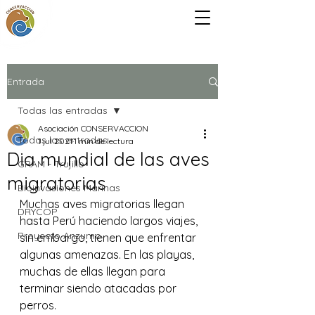
Entrada
Todas las entradas
Asociación CONSERVACCION
Todas las entradas
1 jul 2021
1 min de lectura
Dia mundial de las aves
GRAM - Trujillo
migratorias
Bioinvasiones Marinas
Muchas aves migratorias llegan 
DRYCOP
hasta Perú haciendo largos viajes, 
Proyecto Anzumo
sin embargo, tienen que enfrentar 
algunas amenazas. En las playas, 
muchas de ellas llegan para 
terminar siendo atacadas por 
perros.